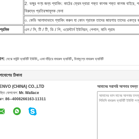
2. ভঙ্গুর পণ্য জন্য প্যাকিং: কাঠের ফ্রেম দ্বারা শক্ত কাগজ শক্ত কাগজ বাইরে, প
বিরুদ্ধে প্রতিরক্ষামূলক ফেনা
৩. কেডি আলাদাভাবে প্যাকিং করুন যা কোন গ্রাহক তাদের জায়গায় তাদের একত্র 
শ্রমিক
এল / সি, টি / টি, ডি / পি, ওয়েস্টার্ন ইউনিয়ন, পেপাল, মানি গ্রাম
,
,
যাগ:
মেঝে মাউন্ট ভ্যানিটি ইউনিট
একা দাঁড়িয়ে বাথরুম ভ্যানিটি
বিনামূল্যে বাথরুম ভ্যানিটি
গাযোগের ঠিকানা
ENVO (CHINA) CO.,LTD
আমাদের সরাসরি আপনার তদন্ত 
যক্তি যোগাযোগ:
Mr. Wallace
যাক্স:
86--4008266163-11311