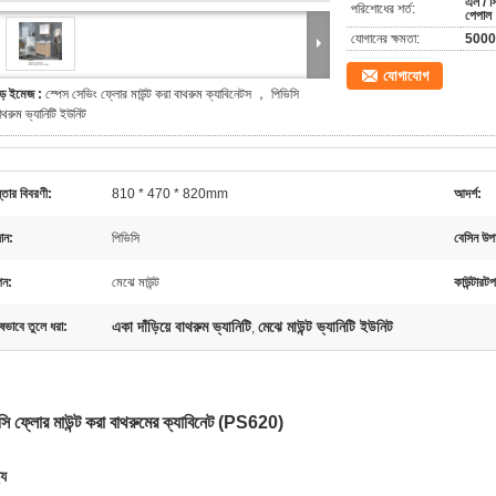
এল / সি,
পরিশোধের শর্ত:
পেপাল
যোগানের ক্ষমতা:
5000s
যোগাযোগ
ড় ইমেজ :
স্পেস সেভিং ফ্লোর মাউন্ট করা বাথরুম ক্যাবিনেটস ， পিভিসি
াথরুম ভ্যানিটি ইউনিট
্তার বিবরণী:
810 * 470 * 820mm
আদর্শ:
ান:
পিভিসি
বেসিন উপ
পন:
মেঝে মাউন্ট
কাউন্টারট
একা দাঁড়িয়ে বাথরুম ভ্যানিটি
মেঝে মাউন্ট ভ্যানিটি ইউনিট
ষভাবে তুলে ধরা:
,
সি ফ্লোর মাউন্ট করা বাথরুমের ক্যাবিনেট (PS620)
্য