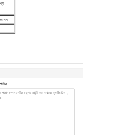
ণ্য
করবেন
পাঠান