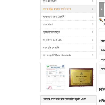
ড্রপ-ইন বাথটব
মেঝে মাউন্ট বাথরুম ক্যাবিনেটের
কব্জা দরজা ঝরনা ঘেরগুলি
ব
ব
ঝরনা ঝরনা
গ্লাস স্নানের স্ক্রিন
ফ্রেমলেস ঝরনা দরজা
সবিস
ঝরনা ট্রে বেসগুলি
উপাদ
হাতের স্যানিটাইজার ডিসপেনসার
স্থা
বিশে
পিভি
তোমার দর্শন লগ করা অনলাইন চ্যাট এখন
বৈশিষ্ট