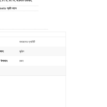
 টি / টি, ডি / পি, ওয়েস্টার্ন ইউনিয়ন,
ets প্রতি মাসে
বাথরুমের ভ্যানিটি
াদান:
মৃত্শিল্প
প উপাদান:
রজন