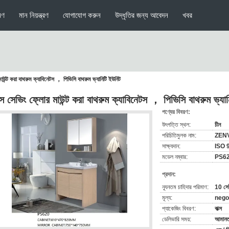
মণ
মান নিয়ন্ত্রণ
যোগাযোগ করুন
উদ্ধৃতির জন্য আবেদন
খবর
াউন্ট করা বাথরুম ক্যাবিনেটস ， পিভিসি বাথরুম ভ্যানিটি ইউনিট
েস সেভিং ফ্লোর মাউন্ট করা বাথরুম ক্যাবিনেটস ， পিভিসি বাথরুম ভ্যা
পণ্যের বিবরণ:
উৎপত্তি স্থল:
চীন
পরিচিতিমুলক নাম:
ZEN
সাক্ষ্যদান:
ISO 
মডেল নম্বার:
PS6
প্রদান:
ন্যূনতম চাহিদার পরিমাণ:
10 সে
মূল্য:
nego
প্যাকেজিং বিবরণ:
বাক্স
ডেলিভারি সময়:
আমানত 