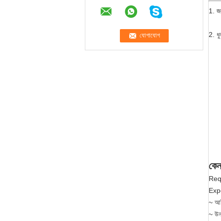
1. জল
2. ধু
কেন
Requ
Expo
~ আ
~ উন্