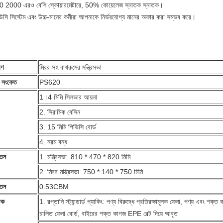
 2000 এরও বেশি স্কোয়ারমেটারে, 50% কোয়েলেজ স্নাতক স্নাতক।
উসি সিস্টেম এবং উচ্চ-মানের কর্মীরা আপনাকে নির্ভরযোগ্য মানের অফার করা সম্ভব করে।
রণ
মিরর সহ বাথরুমের মন্ত্রিসভা
য সংকেত
PS620
1।
4 মিমি সিলভার আয়না
2. সিরামিক বেসিন
3. 15 মিমি পিভিসি বোর্ড
4. নরম বন্ধ
তন
1. মন্ত্রিসভা: 810 * 470 * 820 মিমি
2. মিরর মন্ত্রিসভা: 750 * 140 * 750 মিমি
তন
0.53CBM
়ক
1. রপ্তানি স্ট্যান্ডার্ড প্যাকিং: পণ্য বিরুদ্ধে প্রতিরক্ষামূলক ফেনা, পণ্য এবং শক্ত
চালিত ফেনা বোর্ড, বাইরের শক্ত কাগজ EPE বেল্ট দিয়ে আবৃত