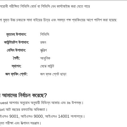
রোধী পরীক্ষিত পিভিসি বোর্ড বা পিভিসি বেধ কাস্টমাইজ করা যেতে পারে
লা মুক্ত উচ্চ চকচকে সাদা বাইরের চিত্র এবং সমস্ত পক্ষ প্যাকিংয়ের আগে পালিশ করা হয়েছে
মৃতদেহ উপাদান:
পিভিসি
কাউন্টারটপ উপাদান:
রজন
বেসিন উপাদান:
মৃত্শিল্প
শৈলী:
আধুনিক
স্থাপন:
মেঝে মাউন্ট
জল ব্লকিং প্লেট:
জল ব্লক প্লেট ছাড়া
 আমাদের নির্বাচন করেছে?
est আপনার অনুরোধ অনুযায়ী বিভিন্ন আকার এবং রঙ উপলব্ধ।
rt আট বছরের রফতানির অভিজ্ঞতা।
ইএসও 9001, আইএসও 9000, আইএসও 14001 শংসাপত্র।
নত পরীক্ষা এবং উত্পাদন সরঞ্জাম।