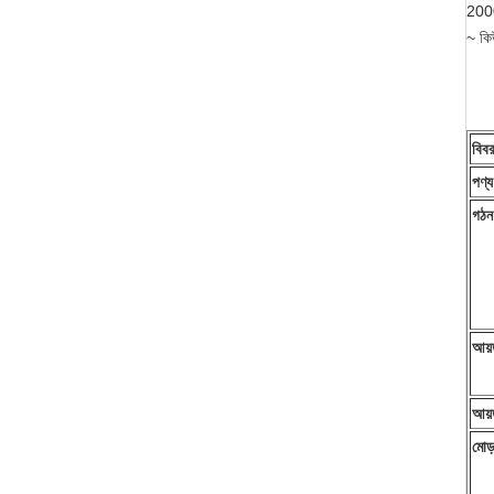
2000
~ কি
বিব
পণ্
গঠন
আয়
আয়
মোড