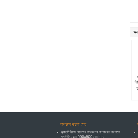
অন্
চ
পি
ক
বাথরুম ঝরনা ঘের
অ্যালুমিনিয়াম ফ্রেমের বাথরুমের শাওয়ারের চারপাশে
স্লাইডিং ডোর 900x900 ঘের los