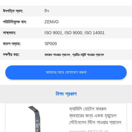
নিয়ন্ত্রণ
উৎপত্তি স্থল:
চীন
যোগাযোগ
পরিচিতিমুলক নাম:
ZENVO
করুন
সাক্ষ্যদান:
ISO 9001, ISO 9000, ISO 14001
মডেল নম্বার:
SP009
খবর
লক্ষণীয় করা:
,
বাথরুম শাওয়ার প্যানেল
প্রাচীর মাউন্ট শাওয়ার প্যানেল
উদ্ধৃতির
আমাদের সাথে যোগাযোগ করুন!
জন্য
আবেদন
বিশদ প্রকাশ
সাইট
ফ্যামিলি হোটেল বাথরুম
ব্যবহারের জন্য একক হ্যান্ডেল
ম্যাপ
স্টেইনলেস স্টিল শাওয়ার প্যানেল
negotiable MOQ:10 সেট